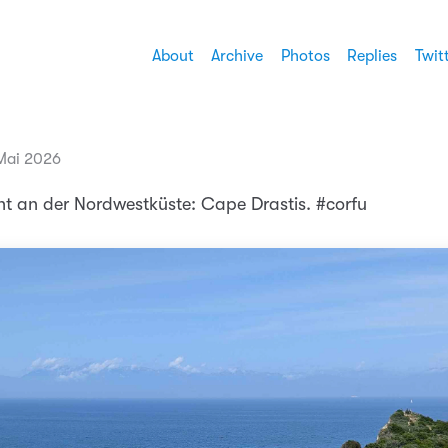
About
Archive
Photos
Replies
Twit
 Mai 2026
ht an der Nordwestküste: Cape Drastis. #corfu