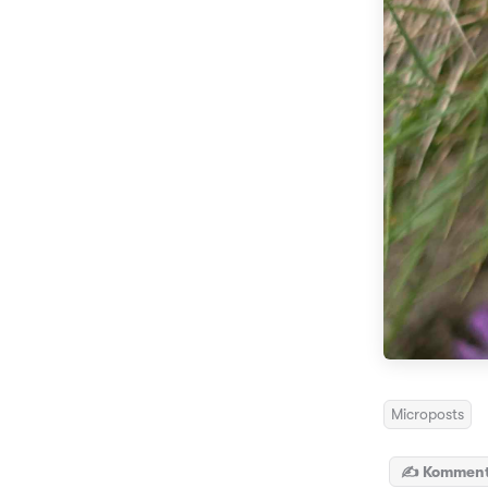
Microposts
✍️ Komment