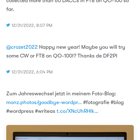
collected more than 60 DXCCs in FT8 on QO-100 so
far.
12/31/2022, 8:07 PM
@crozet2022
Happy new year! Maybe you will try
some CW or FT8 on QO-100!? Thanks de DF2PI
12/31/2022, 6:04 PM
Zum Jahreswechsel jetzt in meinem Foto-Blog:
monz.photos/goodbye-wordpr…
#fotografie #blog
#wordpress #writeas
t.co/XNcUhRHlk…