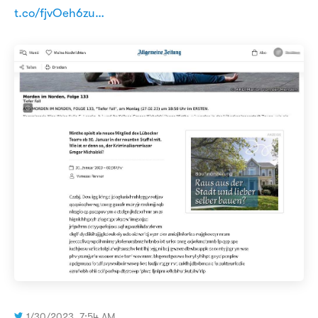
t.co/fjvOeh6zu…
1/30/2023, 7:54 AM