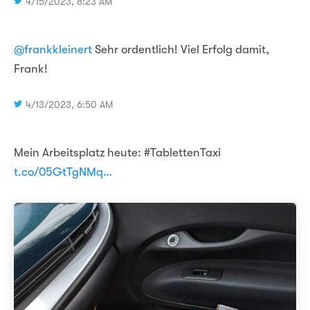
4/15/2023, 8:23 AM
@frankkleinert
Sehr ordentlich! Viel Erfolg damit,
Frank!
4/13/2023, 6:50 AM
Mein Arbeitsplatz heute: #TablettenTaxi
t.co/05GtTgNMq…