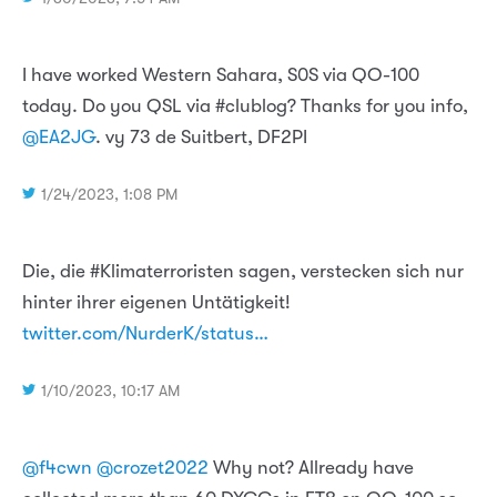
I have worked Western Sahara, S0S via QO-100
today. Do you QSL via #clublog? Thanks for you info,
@EA2JG
. vy 73 de Suitbert, DF2PI
1/24/2023, 1:08 PM
Die, die #Klimaterroristen sagen, verstecken sich nur
hinter ihrer eigenen Untätigkeit!
twitter.com/NurderK/status…
1/10/2023, 10:17 AM
@f4cwn
@crozet2022
Why not? Allready have