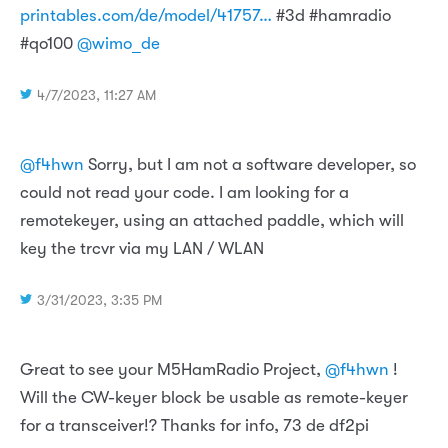
printables.com/de/model/41757…
#3d #hamradio
#qo100
@wimo_de
4/7/2023, 11:27 AM
@f4hwn
Sorry, but I am not a software developer, so
could not read your code. I am looking for a
remotekeyer, using an attached paddle, which will
key the trcvr via my LAN / WLAN
3/31/2023, 3:35 PM
Great to see your M5HamRadio Project,
@f4hwn
!
Will the CW-keyer block be usable as remote-keyer
for a transceiver!? Thanks for info, 73 de df2pi