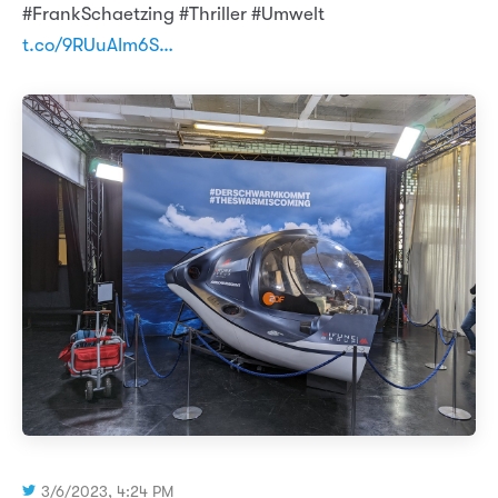
#FrankSchaetzing #Thriller #Umwelt
t.co/9RUuAIm6S…
3/6/2023, 4:24 PM