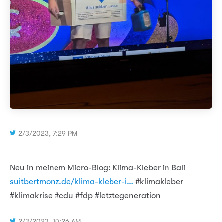
2/3/2023, 7:29 PM
Neu in meinem Micro-Blog: Klima-Kleber in Bali
suitbertmonz.de/klima-kleber-i…
#klimakleber
#klimakrise #cdu #fdp #letztegeneration
2/3/2023, 10:26 AM