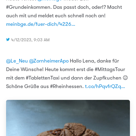
#Grundeinkommen. Das passt doch, oder!? Macht
auch mit und meldet euch schnell noch an!
meinbge.de/fuer-dich/4226…
4/12/2023, 9:03 AM
@Le_Neu
@ZornheimerApo
Hallo Lena, danke für
Deine Wünsche! Heute kommt erst die #MittagsTour
mit dem #TablettenTaxi und dann der Zupfkuchen 😉
Schöne Grüße aus #Rheinhessen.
t.co/hPqvfrQZq…