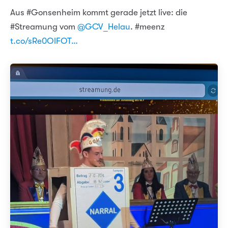
Aus #Gonsenheim kommt gerade jetzt live: die
#Streamung vom
@GCV_Helau
. #meenz
t.co/sRe0OlFOT…