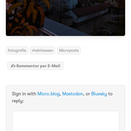
fotografie
rheinhessen
Microposts
✍️ Kommentar per E-Mail
Sign in with
Micro.blog
,
Mastodon
, or
Bluesky
to
reply: