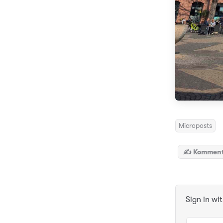
Microposts
✍️ Komment
Sign in wi