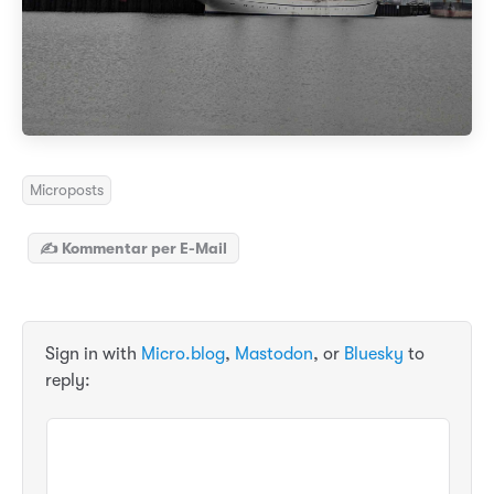
Microposts
✍️ Kommentar per E-Mail
Sign in with
Micro.blog
,
Mastodon
, or
Bluesky
to
reply: