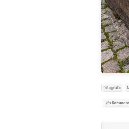
fotografie
M
✍️ Komment