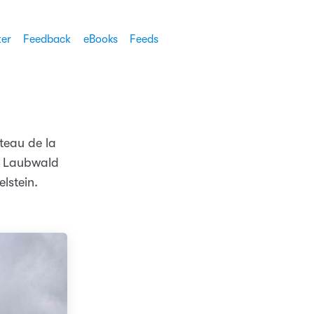
ter
Feedback
eBooks
Feeds
teau de la
en Laubwald
lstein.