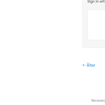
Sign in wi
← Älter
Veranst