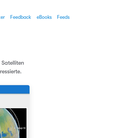
ter
Feedback
eBooks
Feeds
Satelliten
essierte.