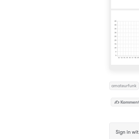
amateurfunk
✍️ Komment
Sign in wi