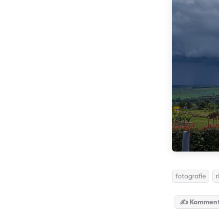
fotografie
r
✍️ Komment