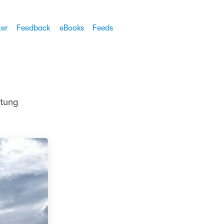
ter
Feedback
eBooks
Feeds
htung