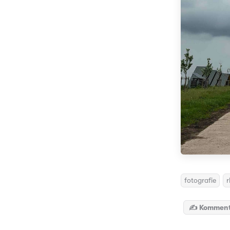
fotografie
r
✍️ Komment