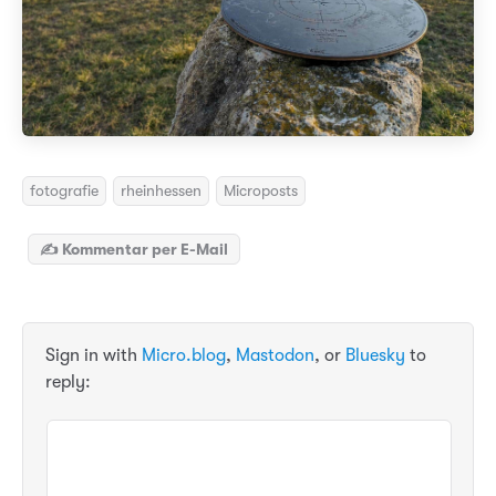
fotografie
rheinhessen
Microposts
✍️ Kommentar per E-Mail
Sign in with
Micro.blog
,
Mastodon
, or
Bluesky
to
reply: