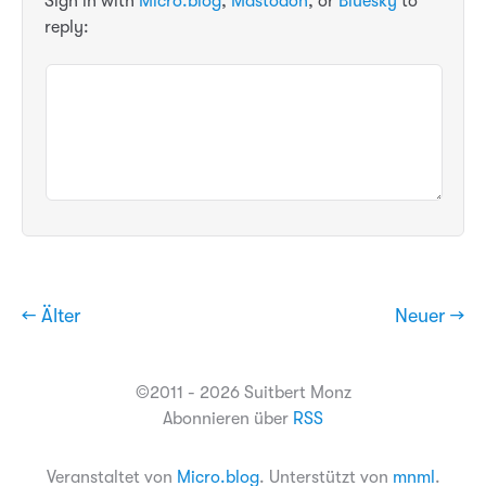
Sign in with
Micro.blog
,
Mastodon
, or
Bluesky
to
reply:
← Älter
Neuer →
©2011 - 2026 Suitbert Monz
Abonnieren über
RSS
Veranstaltet von
Micro.blog
. Unterstützt von
mnml
.