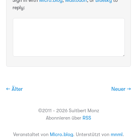
Sign in with
Micro.blog
,
Mastodon
, or
Bluesky
to
reply:
← Älter
Neuer →
©2011 - 2026 Suitbert Monz
Abonnieren über
RSS
Veranstaltet von
Micro.blog
. Unterstützt von
mnml
.