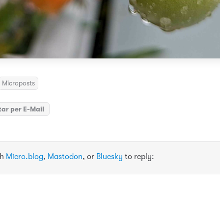
Microposts
ar per E-Mail
th
Micro.blog
,
Mastodon
, or
Bluesky
to reply: