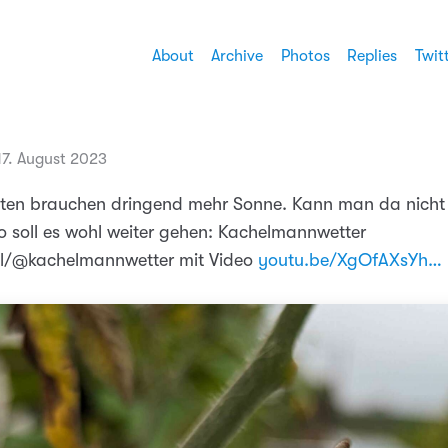
About
Archive
Photos
Replies
Twit
17. August 2023
ten brauchen dringend mehr Sonne. Kann man da nicht
 soll es wohl weiter gehen: Kachelmannwetter
al/@kachelmannwetter mit Video
youtu.be/XgOfAXsYh…