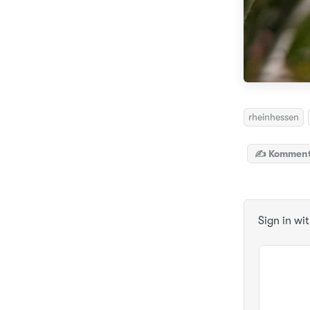
rheinhessen
✍️ Komment
Sign in wi